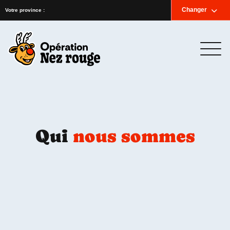
Accueil
Nouvelles
Infolettre
Nous joindre
Changer
English
Votre province :
Qui
nous sommes