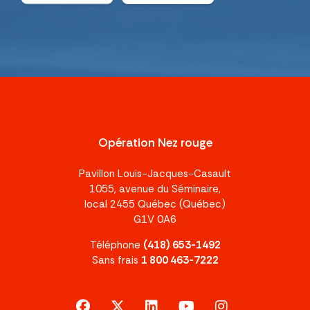
Opération Nez rouge
Pavillon Louis-Jacques-Casault
1055, avenue du Séminaire,
local 2455 Québec (Québec)
G1V 0A6
Téléphone
(418) 653-1492
Sans frais
1 800 463-7222
facebook
x-twitter
linkedin
youtube
instagram