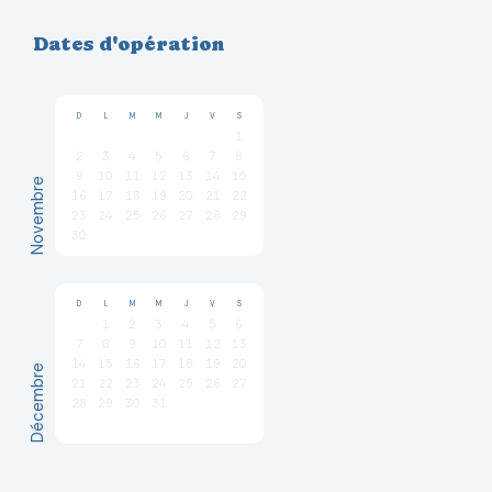
Dates d'opération
D
L
M
M
J
V
S
1
2
3
4
5
6
7
8
9
10
11
12
13
14
15
Novembre
16
17
18
19
20
21
22
23
24
25
26
27
28
29
30
D
L
M
M
J
V
S
1
2
3
4
5
6
7
8
9
10
11
12
13
14
15
16
17
18
19
20
Décembre
21
22
23
24
25
26
27
28
29
30
31