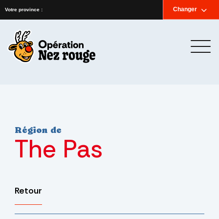
Accueil
Nouvelles
Infolettre
Nous joindre
Changer
English
Votre province :
Région de
The Pas
Retour