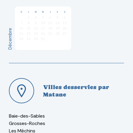
D
L
M
M
J
V
S
1
2
3
4
5
6
7
8
9
10
11
12
13
14
15
16
17
18
19
20
Décembre
21
22
23
24
25
26
27
28
29
30
31
Villes desservies par
Matane
Baie-des-Sables
Grosses-Roches
Les Méchins