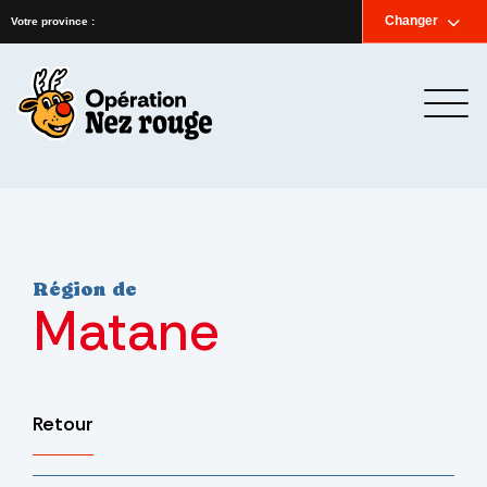
Accueil
Nouvelles
Infolettre
Nous joindre
Changer
English
Votre province :
Région de
Matane
Retour