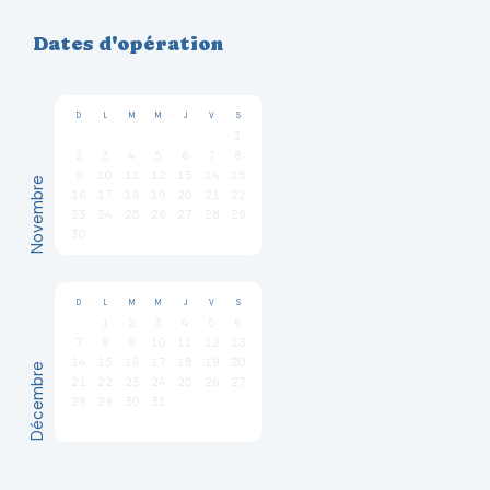
Dates d'opération
D
L
M
M
J
V
S
1
2
3
4
5
6
7
8
9
10
11
12
13
14
15
Novembre
16
17
18
19
20
21
22
23
24
25
26
27
28
29
30
D
L
M
M
J
V
S
1
2
3
4
5
6
7
8
9
10
11
12
13
14
15
16
17
18
19
20
Décembre
21
22
23
24
25
26
27
28
29
30
31