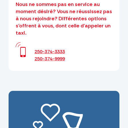
Nous ne sommes pas en service au
moment désiré? Vous ne réussissez pas
à nous rejoindre? Différentes options
s’offrent à vous, dont celle d’appeler un
taxi.
250-374-3333
250-374-9999