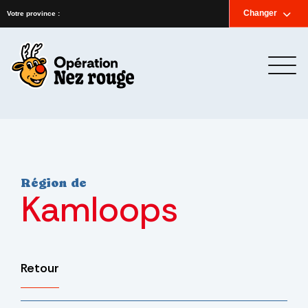
Accueil
Nouvelles
Infolettre
Nous joindre
Changer
English
Votre province :
Région de
Kamloops
Retour