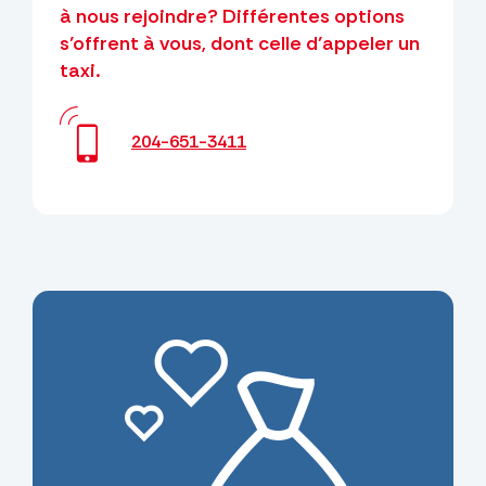
à nous rejoindre? Différentes options
s’offrent à vous, dont celle d’appeler un
taxi.
204-651-3411