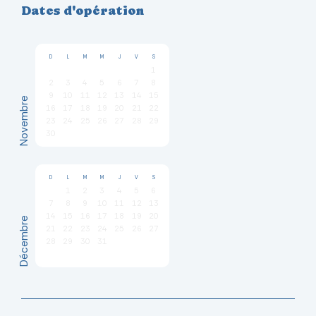
Dates d'opération
D
L
M
M
J
V
S
1
2
3
4
5
6
7
8
9
10
11
12
13
14
15
Novembre
16
17
18
19
20
21
22
23
24
25
26
27
28
29
30
D
L
M
M
J
V
S
1
2
3
4
5
6
7
8
9
10
11
12
13
14
15
16
17
18
19
20
Décembre
21
22
23
24
25
26
27
28
29
30
31