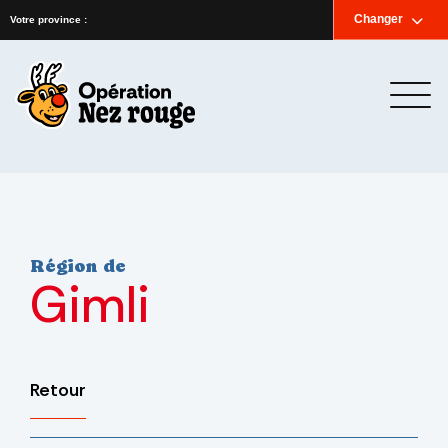
Accueil
Nouvelles
Infolettre
Nous joindre
Changer
English
Votre province :
Région de
Gimli
Retour