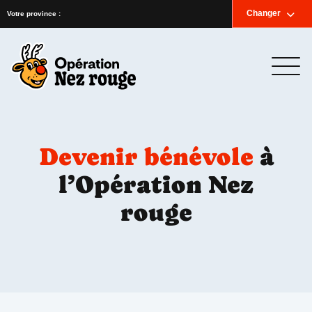
Accueil
Nouvelles
Infolettre
Nous joindre
Changer
English
Votre province :
Devenir bénévole
à
l’Opération Nez
rouge