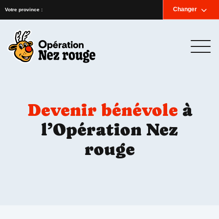
Accueil
Nouvelles
Infolettre
Nous joindre
Changer
English
Votre province :
Devenir bénévole
à
l’Opération Nez
rouge